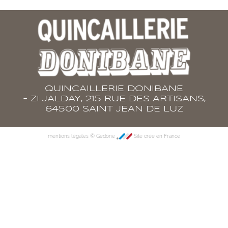
QUINCAILLERIE DONIBANE
- ZI JALDAY, 215 RUE DES ARTISANS,
64500 SAINT JEAN DE LUZ
©
mentions légales
Gedone
Site crée en France