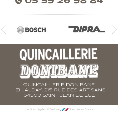
05 59 26 98 84
QUINCAILLERIE DONIBANE
- ZI JALDAY, 215 RUE DES ARTISANS,
64500 SAINT JEAN DE LUZ
©
mentions légales
Gedone
Site crée en France