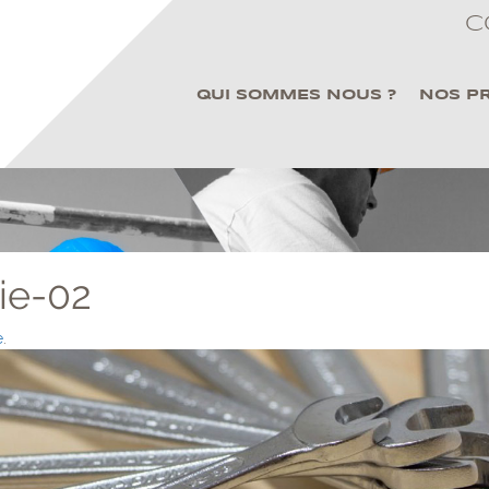
C
QUI SOMMES NOUS ?
NOS P
ie-02
e
.